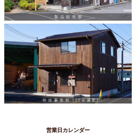
電話
製品販売部 0795-46-1145
営業日カレンダー
粉体事業部 0795-46-1168