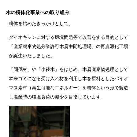
木の粉体化事業への取り組み
粉体を始めたきっかけとして、
レーザー加工機 FLUX.co
ダイオキシンに対する環境問題等で改善をする目的として
「産業廃棄物処分業許可木屑中間処理場」の再資源化工場
が誕生いたしました。
「間伐材」や「小径木」をはじめ、木屑廃棄物処理として
木づかい仲間のご紹介(仕入先・販売先)
本来ゴミになる受け入れ材を利用し木を原料としたバイオ
マス素材（再生可能なエネルギー）を粉体という形で製造
し廃棄時の環境負荷の減少を目指しています。