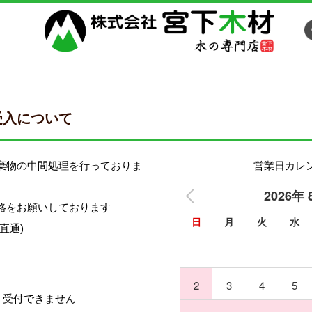
受入について
棄物の中間処理を行っておりま
営業日カレ
2026年 
絡をお願いしております
日
月
火
水
(直通)
2
3
4
5
は、受付できません