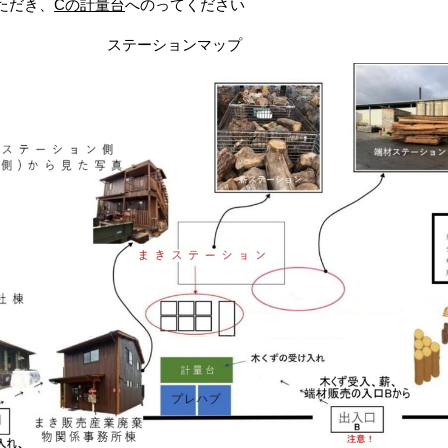
ただき、
Cの計量台
へのってください
ダー)
ステーションマップ
住所
電話