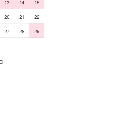
13
14
15
20
21
22
27
28
29
日
ebook