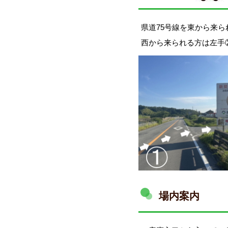
県道75号線を東から来
西から来られる方は左手
デコスドライ工法(セルロースファイバ
場内案内
自然塗料オスモカラー(木材保護)