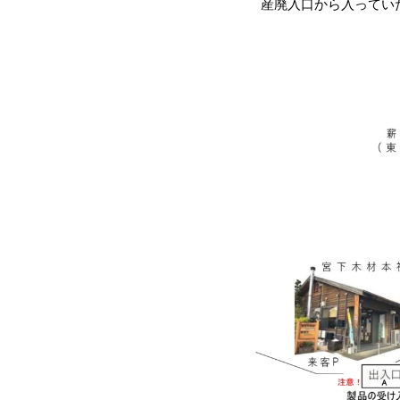
産廃入口から入ってい
珪藻土(フラッシュクリーン・MPパウ
無垢材・一枚板の加工
木製提案製品(外構・外壁)
ペレットストーブ、ペレット燃料
粉体工場(破砕・木粉・再資源化)