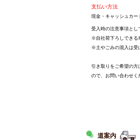
支払い方法
工務店・ビルダーの方
現金・キャッシュカー
受入時の注意事項とし
※自社荷下ろしできる
設計事務所の方
※土やごみの混入は受
引き取りをご希望の方
解体・伐採業者の方
ので、お問い合わせく
樹木・支障木でお困りの方
SDGsへの取組み
道案内