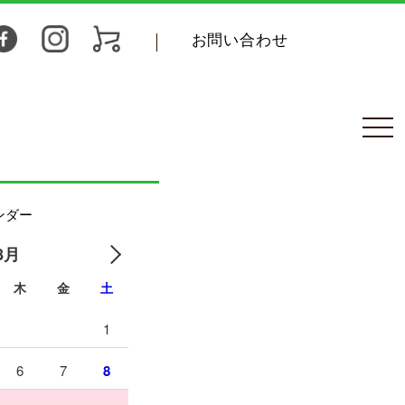
お問い合わせ
ンダー
8月
木
金
土
1
6
7
8