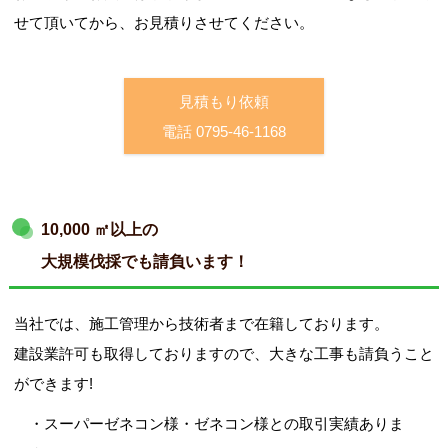
無垢材・一枚板の加工
せて頂いてから、お見積りさせてください。
見積もり依頼
電話 0795-46-1168
木製提案製品(外構・外壁)
10,000 ㎡以上の
大規模伐採でも請負います！
ペレットストーブ、ペレット燃料
当社では、施工管理から技術者まで在籍しております。
建設業許可も取得しておりますので、大きな工事も請負うこと
ができます!
粉体工場(破砕・木粉・再資源化)
・スーパーゼネコン様・ゼネコン様との取引実績ありま