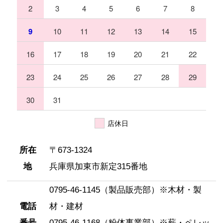
2
3
4
5
6
7
8
住所
9
10
11
12
13
14
15
〒673-1324 兵庫県加東市新定315番地
16
17
18
19
20
21
22
23
24
25
26
27
28
29
30
31
店休日
所在
〒673-1324
地
兵庫県加東市新定315番地
0795-46-1145（製品販売部）※木材・製
電話
電話
材・建材
製品販売部 0795-46-1145
粉体事業部 0795-46-1168
番号
0795-46-1168（粉体事業部）※薪・ペレッ