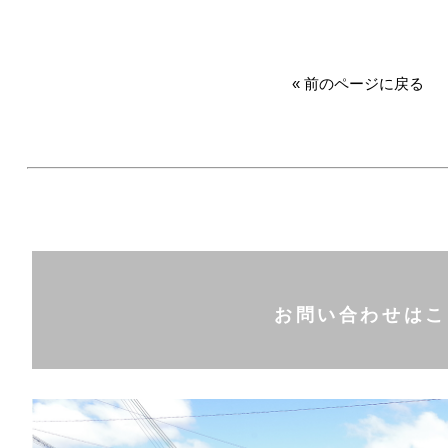
デコスドライ工法(セルロースファイバ
« 前のページに戻る
自然塗料オスモカラー(木材保護)
珪藻土(フラッシュクリーン・MPパウ
無垢材・一枚板の加工
お問い合わせはこ
木製提案製品(外構・外壁)
ペレットストーブ、ペレット燃料