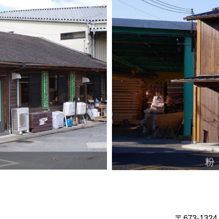
Mail
)
〒673-1324