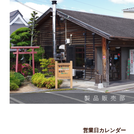
粉体工場(破砕・木粉・再資源化)
レーザー加工機 FLUX.co
木づかい仲間のご紹介(仕入先・販売先
営業日カレンダー