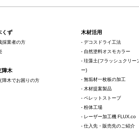
木くず
木材活用
伐採業者の方
デコスドライ工法
売
自然塗料オスモカラー
珪藻土(フラッシュクリー
ー)
支障木
無垢材一枚板の加工
支障木でお困りの方
木材提案製品
ペレットストーブ
粉体工場
レーザー加工機 FLUX.co
仕入先・販売先のご紹介