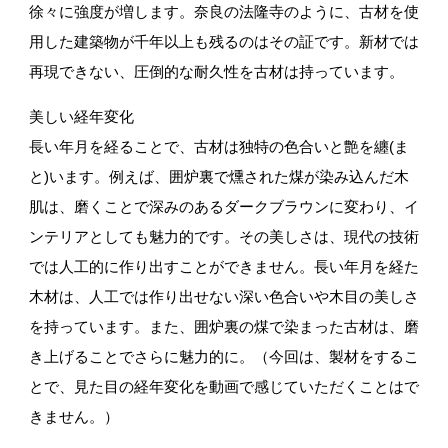
徐々に強度が増します。奈良の法隆寺のように、古材を使
無垢材・一枚板の加工
用した建築物が千年以上も残るのはその証です。新材では
再現できない、圧倒的な耐久性を古材は持っています。
美しい経年変化
長い年月を経ることで、古材は独特の色合いと艶を纏(ま
木製提案製品(外構・外壁)
と)います。例えば、囲炉裏で燻された煤が染み込んだ木
肌は、磨くことで深みのあるダークブラウンに変わり、イ
ンテリアとしても魅力的です。その美しさは、現代の技術
では人工的に作り出すことができません。長い年月を経た
ペレットストーブ、ペレット燃料
木材は、人工では作り出せない深い色合いや木目の美しさ
を持っています。また、囲炉裏の煤で染まった古材は、磨
き上げることでさらに魅力的に。（今回は、製材をするこ
とで、見た目の経年変化を動画で感じていただくことはで
粉体工場(破砕・木粉・再資源化)
きません。）