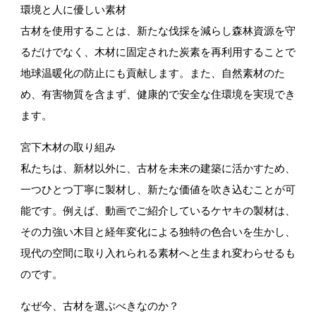
環境と人に優しい素材
古材を使用することは、新たな伐採を減らし森林資源を守
るだけでなく、木材に固定された炭素を再利用することで
レーザー加工機 FLUX.co
地球温暖化の防止にも貢献します。また、自然素材のた
め、有害物質を含まず、健康的で安全な住環境を実現でき
ます。
宮下木材の取り組み
木づかい仲間のご紹介(仕入先・販売先)
私たちは、新材以外に、古材を未来の建築に活かすため、
一つひとつ丁寧に製材し、新たな価値を吹き込むことが可
能です。例えば、動画でご紹介しているケヤキの製材は、
その力強い木目と経年変化による独特の色合いを生かし、
現代の空間に取り入れられる素材へと生まれ変わらせるも
のです。
なぜ今、古材を選ぶべきなのか？