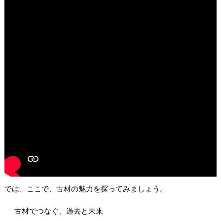
樹木・支障木でお困りの方
SDGsへの取組み
では、ここで、古材の魅力を探ってみましょう。
古材でつなぐ、過去と未来