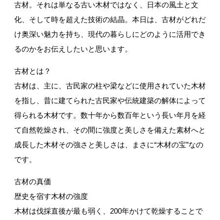
古材。それは単なる古い木材ではなく、日本の風土と文
化、そして時を超えた技術の結晶。本日は、古材がどれだ
け奥深い魅力を持ち、現代の暮らしにどのように活用でき
デコスドライ工法(セルロースファイバー)
るのかをお伝えしたいと思います。
古材とは？
古材は、主に、古民家の柱や梁などに使用されていた木材
を指し、昔に建てられた古民家や伝統建築の解体によって
自然塗料オスモカラー(木材保護)
得られる木材です。数十年から数百年という長い年月を経
て自然乾燥され、その間に強度と美しさを備えた素材へと
成長した木材その強さと美しさは、まさに“木材の宝”なの
です。
珪藻土(フラッシュクリーン・MPパウダー)
古材の真価
歴史を宿す木材の強度
木材は伐採直後が最も弱く、200年かけて乾燥することで