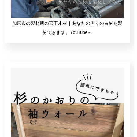
加東市の製材所の宮下木材｜あなたの周りの古材を製
材できます。YouTube～
粉体工場(破砕・木粉・再資源化)
レーザー加工機 FLUX.co