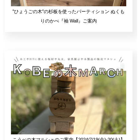
”ひょうごの木”の杉板を使ったパーティション ぬくも
木づかい仲間のご紹介(仕入先・販売先)
りのかべ『袖 Wall』ご案内
こうべの木マルシェのご案内【2024/7/19(金)-20(土)】