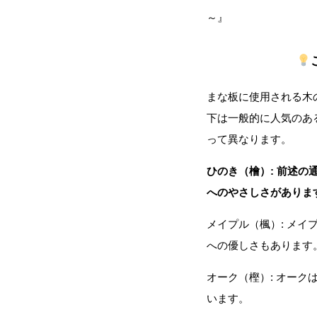
～』
レーザー加工機 FLUX.co
まな板に使用される木
下は一般的に人気のあ
木づかい仲間のご紹介(仕入先・販売先
って異なります。
ひのき（檜）: 前述
へのやさしさがありま
メイプル（楓）: メ
への優しさもあります
オーク（樫）: オー
います。