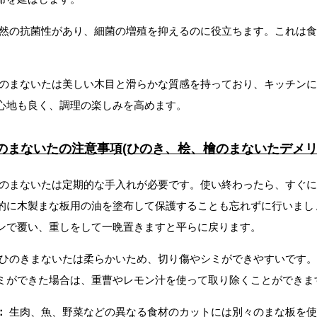
然の抗菌性があり、細菌の増殖を抑えるのに役立ちます。これは食
Ins
のまないたは美しい木目と滑らかな質感を持っており、キッチンに
通販
心地も良く、調理の楽しみを高めます。
のまないたの注意事項(ひのき、桧、檜のまないたデメリ
のまないたは定期的な手入れが必要です。使い終わったら、すぐに
的に木製まな板用の油を塗布して保護することも忘れずに行いまし
ー)
ンで覆い、重しをして一晩置きますと平らに戻ります。
ひのきまないたは柔らかいため、切り傷やシミができやすいです。
ミができた場合は、重曹やレモン汁を使って取り除くことができま
：
生肉、魚、野菜などの異なる食材のカットには別々のまな板を使