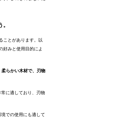
う。
ることがあります。以
の好みと使用目的によ
info@miyashita-wood.com
。柔らかい木材で、刃物
非常に適しており、刃物
環境での使用にも適して