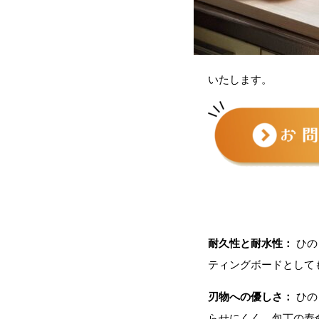
工務店・ビルダーの方
いたします。
設計事務所の方
解体・伐採業者の方
樹木・支障木でお困りの方
耐久性と耐水性：
ひの
ティングボードとして
刃物への優しさ：
ひの
SDGsへの取組み
らせにくく、包丁の寿