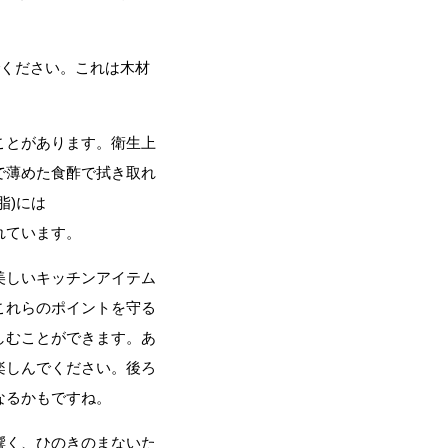
ください。これは木材
ことがあります。衛生上
〒673-1324 兵庫県加東市新定315番地
で薄めた食酢で拭き取れ
脂)には
れています。
美しいキッチンアイテム
これらのポイントを守る
しむことができます。あ
楽しんでください。後ろ
製品販売部 0795-46-1145
なるかもですね。
粉体事業部 0795-46-1168
響く、ひのきのまないた