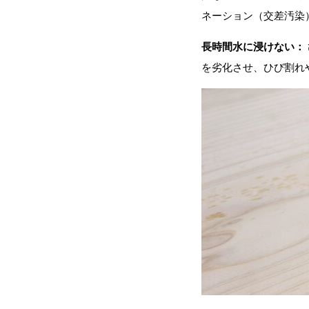
ネーション（交差汚染
珪藻土(フラッシュクリーン・MPパウ
長時間水に浸けない：
を劣化させ、ひび割れ
無垢材・一枚板の加工
木製提案製品(外構・外壁)
ペレットストーブ、ペレット燃料
粉体工場(破砕・木粉・再資源化)