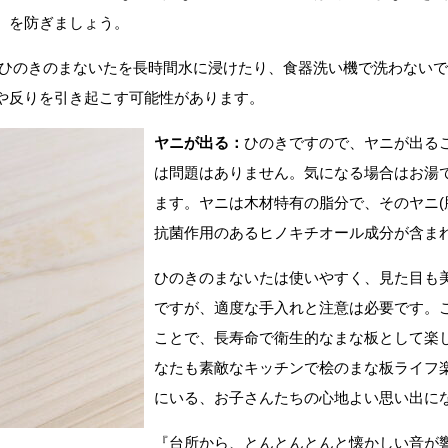
）を防ぎましょう。
ダー)
ひのきのまないたを長時間水に浸けたり、食器洗い機で洗わないで
や反りを引き起こす可能性があります。
ヤニが出る：
ひのきですので、ヤニが出る
住所
は問題はありません。気になる場合はお湯
ます。ヤニは木材特有の脂分で、そのヤニ(
抗菌作用のあるヒノキチオール成分が含ま
ひのきのまないたは使いやすく、見た目も
ですが、適度な手入れと注意は必要です。
ことで、長寿命で衛生的なまな板として楽
なたも素敵なキッチンで桧のまな板ライフ
電話
にいる、お子さんたちの心地よい思い出に
『台所から、とんとんとんと懐かしい音が