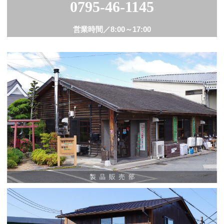
0795-46-1145
営業時間／
8:00～17:00
工務店・ビルダーの方
設計事務所の方
解体・伐採業者の方
樹木・支障木でお困りの方