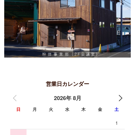
SDGsへの取組み
デコスドライ工法(セルロースファイバー)
営業日カレンダー
2026年 8月
自然塗料オスモカラー(木材保護)
日
月
火
水
木
金
土
珪藻土(フラッシュクリーン・MPパウダー)
1