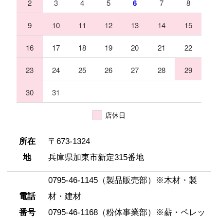
2
3
4
5
6
7
8
無垢材・一枚板の加工
9
10
11
12
13
14
15
16
17
18
19
20
21
22
木製提案製品(外構・外壁)
23
24
25
26
27
28
29
30
31
ペレットストーブ、ペレット燃料
店休日
粉体工場(破砕・木粉・再資源化)
所在
〒673-1324
地
兵庫県加東市新定315番地
レーザー加工機 FLUX.co
0795-46-1145（製品販売部）※木材・製
電話
材・建材
木づかい仲間のご紹介(仕入先・販売先)
番号
0795-46-1168（粉体事業部）※薪・ペレッ